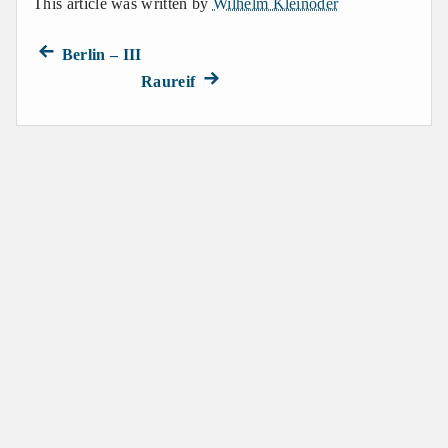
This article was written by
Wilhelm Kleinöder
Previous
Beitragsnavigation
Berlin – III
post:
Next
Raureif
post: