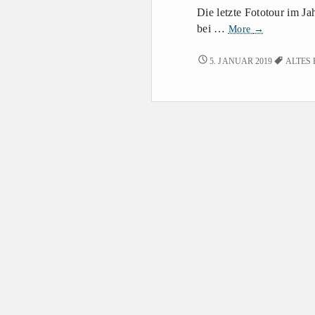
Die letzte Fototour im J
Bamberg
bei …
More
→
bei
Nacht
BAMBERG
5. JANUAR 2019
ALTES
BEI
NACHT