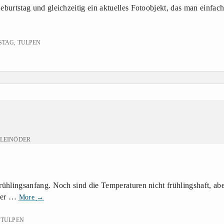
burtstag und gleichzeitig ein aktuelles Fotoobjekt, das man einfac
STAG
,
TULPEN
LEINÖDER
ühlingsanfang. Noch sind die Temperaturen nicht frühlingshaft, abe
Tulpen
Aber …
More
→
,
TULPEN