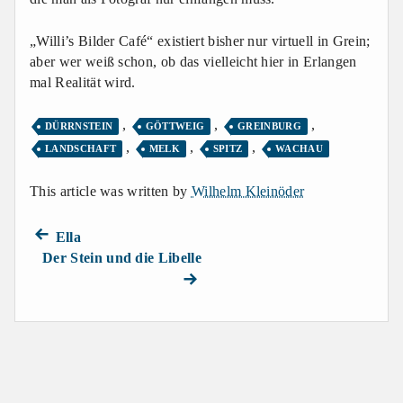
„Willi’s Bilder Café“ existiert bisher nur virtuell in Grein;
aber wer weiß schon, ob das vielleicht hier in Erlangen
mal Realität wird.
,
,
,
DÜRRNSTEIN
GÖTTWEIG
GREINBURG
,
,
,
LANDSCHAFT
MELK
SPITZ
WACHAU
This article was written by
Wilhelm Kleinöder
Previous
Beitragsnavigation
Ella
post:
Next
Der Stein und die Libelle
post: